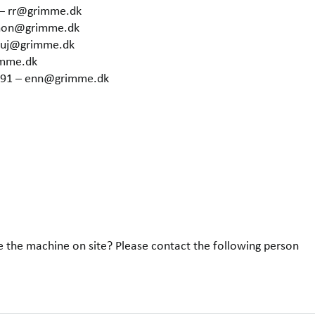
 – rr@grimme.dk
 hon@grimme.dk
– uj@grimme.dk
imme.dk
6291 – enn@grimme.dk
e the machine on site? Please contact the following person