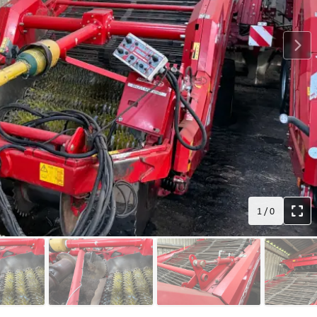
1
/
0