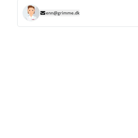
enn@grimme.dk