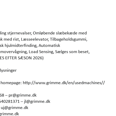
illing stjernevalser, Omløbende slæbekæde med
ank med rist, Læsseelevator, Tilbageholdsgummi,
sk hjulmidterfinding, Automatisk
Removervågning, Load Sensing, Sælges som beset,
RES EFTER SÆSON 2026)
lysninger
our homepage: http://www.grimme.dk/en/usedmachines//
368 – pr@grimme.dk
4540281371 – jl@grimme.dk
– uj@grimme.dk
grimme.dk