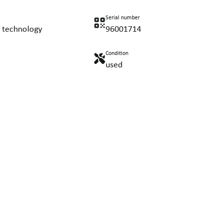
Serial number
 technology
96001714
Condition
used