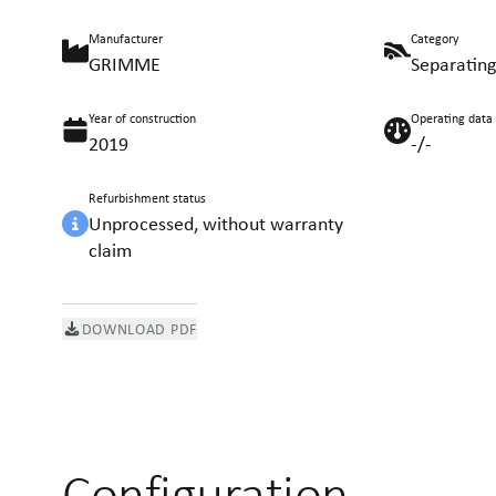
Manufacturer
Category
GRIMME
Separating
Year of construction
Operating data
2019
-/-
Refurbishment status
Unprocessed, without warranty
claim
DOWNLOAD PDF
Configuration