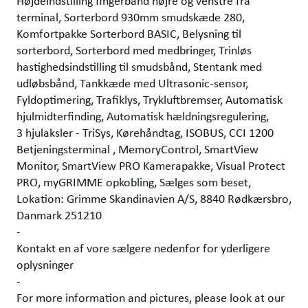
Højdeindstilling fingerbånd højre og venstre fra
terminal, Sorterbord 930mm smudskæde 280,
Komfortpakke Sorterbord BASIC, Belysning til
sorterbord, Sorterbord med medbringer, Trinløs
hastighedsindstilling til smudsbånd, Stentank med
udløbsbånd, Tankkæde med Ultrasonic-sensor,
Fyldoptimering, Trafiklys, Trykluftbremser, Automatisk
hjulmidterfinding, Automatisk hældningsregulering,
3 hjulaksler - TriSys, Kørehåndtag, ISOBUS, CCI 1200
Betjeningsterminal , MemoryControl, SmartView
Monitor, SmartView PRO Kamerapakke, Visual Protect
PRO, myGRIMME opkobling, Sælges som beset,
Lokation: Grimme Skandinavien A/S, 8840 Rødkærsbro,
Danmark 251210
-
Kontakt en af vore sælgere nedenfor for yderligere
oplysninger
-
For more information and pictures, please look at our