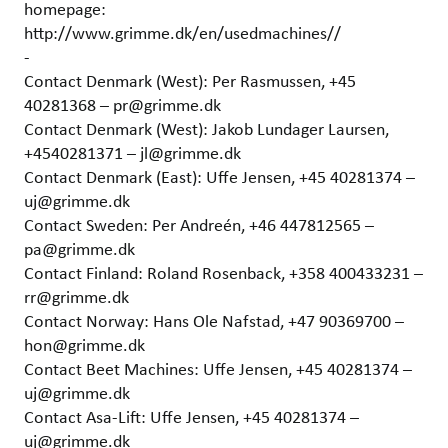
homepage:
http://www.grimme.dk/en/usedmachines//
-
Contact Denmark (West): Per Rasmussen, +45
40281368 – pr@grimme.dk
Contact Denmark (West): Jakob Lundager Laursen,
+4540281371 – jl@grimme.dk
Contact Denmark (East): Uffe Jensen, +45 40281374 –
uj@grimme.dk
Contact Sweden: Per Andreén, +46 447812565 –
pa@grimme.dk
Contact Finland: Roland Rosenback, +358 400433231 –
rr@grimme.dk
Contact Norway: Hans Ole Nafstad, +47 90369700 –
hon@grimme.dk
Contact Beet Machines: Uffe Jensen, +45 40281374 –
uj@grimme.dk
Contact Asa-Lift: Uffe Jensen, +45 40281374 –
uj@grimme.dk