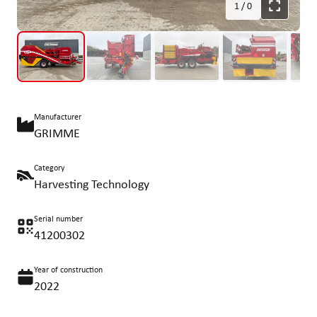
1
/
0
Manufacturer
GRIMME
Category
Harvesting Technology
Serial number
41200302
Year of construction
2022