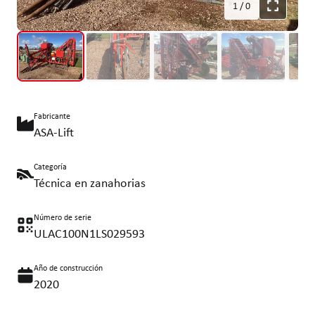
1
/
0
Fabricante
ASA-Lift
Categoría
Técnica en zanahorias
Número de serie
ULAC100N1LS029593
Año de construcción
2020