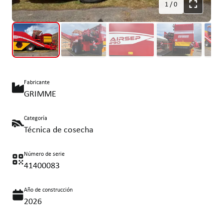
1
/
0
Fabricante
GRIMME
Categoría
Técnica de cosecha
Número de serie
41400083
Año de construcción
2026