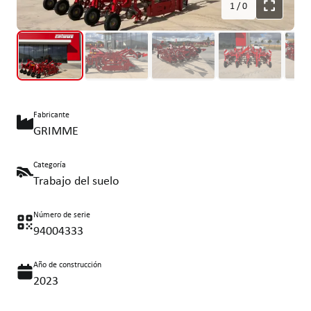
1
/
0
Fabricante
GRIMME
Categoría
Trabajo del suelo
Número de serie
94004333
Año de construcción
2023