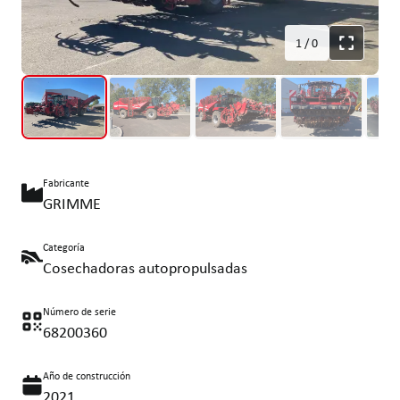
1
/
0
Fabricante
GRIMME
Categoría
Cosechadoras autopropulsadas
Número de serie
68200360
Año de construcción
2021