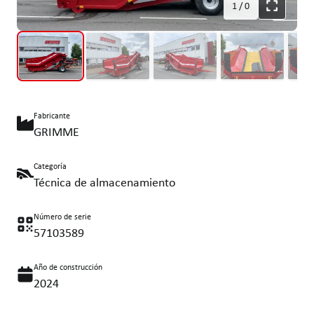
1
/
0
Fabricante
GRIMME
Categoría
Técnica de almacenamiento
Número de serie
57103589
Año de construcción
2024