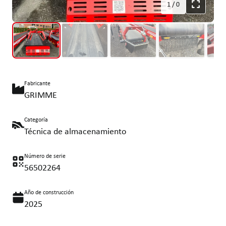
1
/
0
Fabricante
GRIMME
Categoría
Técnica de almacenamiento
Número de serie
56502264
Año de construcción
2025