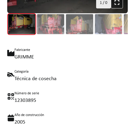
1
/
0
Fabricante
GRIMME
Categoría
Técnica de cosecha
Número de serie
12303895
Año de construcción
2005