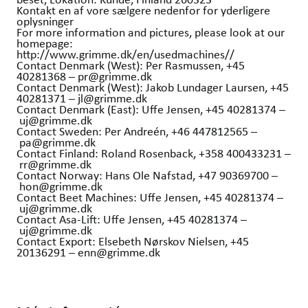
Kontakt en af vore sælgere nedenfor for yderligere
oplysninger
For more information and pictures, please look at our
homepage:
http://www.grimme.dk/en/usedmachines//
Contact Denmark (West): Per Rasmussen, +45
40281368 – pr@grimme.dk
Contact Denmark (West): Jakob Lundager Laursen, +45
40281371 – jl@grimme.dk
Contact Denmark (East): Uffe Jensen, +45 40281374 –
uj@grimme.dk
Contact Sweden: Per Andreén, +46 447812565 –
pa@grimme.dk
Contact Finland: Roland Rosenback, +358 400433231 –
rr@grimme.dk
Contact Norway: Hans Ole Nafstad, +47 90369700 –
hon@grimme.dk
Contact Beet Machines: Uffe Jensen, +45 40281374 –
uj@grimme.dk
Contact Asa-Lift: Uffe Jensen, +45 40281374 –
uj@grimme.dk
Contact Export: Elsebeth Nørskov Nielsen, +45
20136291 – enn@grimme.dk