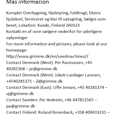
Más información
Komplet Overbygning, Hjulstyring, Faldtragt, Ekstra
hjulaksel, Serviceret og klar til optagning, Sælges som
beset, Lokation: Kunde, Finland 260323
Kontakt en af vore sælgere nedenfor for yderligere
oplysninger
For more information and pictures, please look at our
homepage:
http://www.grimme.dk/en/usedmachines//
Contact Denmark (West): Per Rasmussen, +45
40281368 – pr@grimme.dk
Contact Denmark (West): Jakob Lundager Laursen,
+4540281371 – jl@grimme.dk
Contact Denmark (East): Uffe Jensen, +45 40281374 –
uj@grimme.dk
Contact Sweden: Per Andreén, +46 447812565 –
pa@grimme.dk
Contact Finland: Roland Rosenback, +358 400433231 –