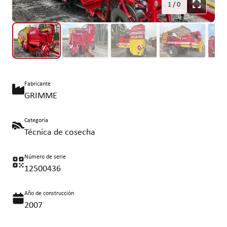
1
/
0
Fabricante
GRIMME
Categoría
Técnica de cosecha
Número de serie
12500436
Año de construcción
2007