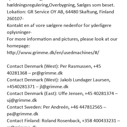
hældningsregulering,Overbygning, Sælges som beset.
Lokation: GR Service OY AB, 64480 Skaftung, Finland
260107-
Kontakt en af vore sælgere nedenfor for yderligere
oplysninger-
For more information and pictures, please look at our
homepage:
http://www.grimme.dk/en/usedmachines/#/
Contact Denmark (West): Per Rasmussen, +45
40281368 – pr@grimme.dk
Contact Denmark (West): Jakob Lundager Laursen,
+4540281371 – jl@grimme.dk
Contact Denmark (East): Uffe Jensen, +45 40281374 –
uj@grimme.dk
Contact Sweden: Per Andreén, +46 447812565 –
pa@grimme.dk
Contact Finland: Roland Rosenback, +358 400433231 –