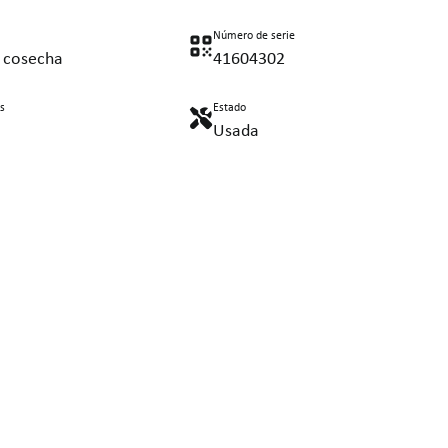
Número de serie
e cosecha
41604302
s
Estado
Usada