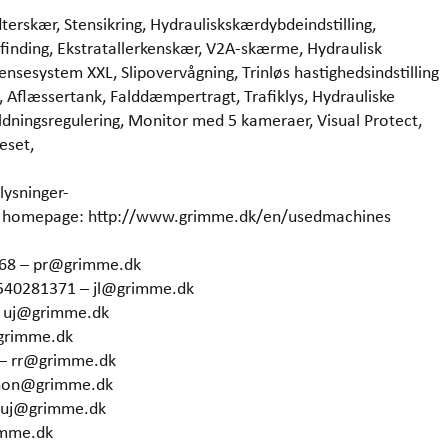
terskær, Stensikring, Hydrauliskskærdybdeindstilling,
inding, Ekstratallerkenskær, V2A-skærme, Hydraulisk
ensesystem XXL, Slipovervågning, Trinløs hastighedsindstilling
d, Aflæssertank, Falddæmpertragt, Trafiklys, Hydrauliske
dningsregulering, Monitor med 5 kameraer, Visual Protect,
eset,
lysninger-
our homepage: http://www.grimme.dk/en/usedmachines
368 – pr@grimme.dk
4540281371 – jl@grimme.dk
– uj@grimme.dk
grimme.dk
 – rr@grimme.dk
 hon@grimme.dk
– uj@grimme.dk
imme.dk