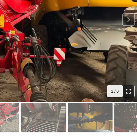
1
/
0