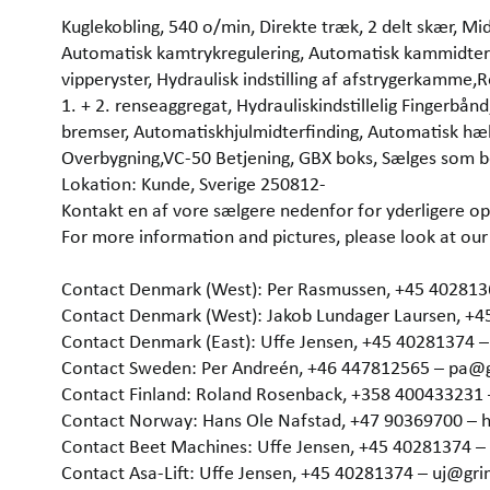
Kuglekobling, 540 o/min, Direkte træk, 2 delt skær, Mid
Automatisk kamtrykregulering, Automatisk kammidterf
vipperyster, Hydraulisk indstilling af afstrygerkamme,R
1. + 2. renseaggregat, Hydrauliskindstillelig Fingerbån
bremser, Automatiskhjulmidterfinding, Automatisk hæl
Overbygning,VC-50 Betjening, GBX boks, Sælges som b
Lokation: Kunde, Sverige 250812-
Kontakt en af vore sælgere nedenfor for yderligere op
For more information and pictures, please look at 
Contact Denmark (West): Per Rasmussen, +45 40281
Contact Denmark (West): Jakob Lundager Laursen, +
Contact Denmark (East): Uffe Jensen, +45 40281374 
Contact Sweden: Per Andreén, +46 447812565 – pa@
Contact Finland: Roland Rosenback, +358 400433231
Contact Norway: Hans Ole Nafstad, +47 90369700 –
Contact Beet Machines: Uffe Jensen, +45 40281374 
Contact Asa-Lift: Uffe Jensen, +45 40281374 – uj@gr