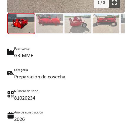
1
/
0
Fabricante
GRIMME
Categoría
Preparación de cosecha
Número de serie
81020234
Año de construcción
2026