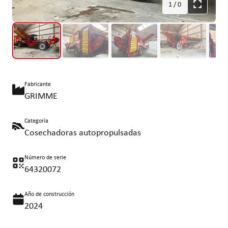
1
/
0
Fabricante
GRIMME
Categoría
Cosechadoras autopropulsadas
Número de serie
64320072
Año de construcción
2024