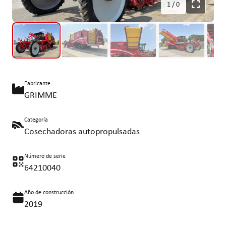
1
/
0
Fabricante
GRIMME
Categoría
Cosechadoras autopropulsadas
Número de serie
64210040
Año de construcción
2019