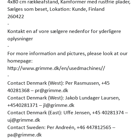
4x80 cm rækkeafstand, Kamformer med rustfrie plader,
Sælges som beset, Lokation: Kunde, Finland
260422
-
Kontakt en af vore sælgere nedenfor for yderligere
oplysninger
-
For more information and pictures, please look at our
homepage:
http://www.grimme.dk/en/usedmachines//
-
Contact Denmark (West): Per Rasmussen, +45
40281368 – pr@grimme.dk
Contact Denmark (West): Jakob Lundager Laursen,
+4540281371 – jl@grimme.dk
Contact Denmark (East): Uffe Jensen, +45 40281374 –
uj@grimme.dk
Contact Sweden: Per Andreén, +46 447812565 –
pa@grimme.dk