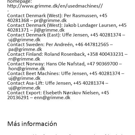
homepage:
http://www.grimme.dk/en/usedmachines//
-
Contact Denmark (West): Per Rasmussen, +45
40281368 – pr@grimme.dk
Contact Denmark (West): Jakob Lundager Laursen, +45
40281371 – jl@grimme.dk
Contact Denmark (East): Uffe Jensen, +45 40281374 –
uj@grimme.dk
Contact Sweden: Per Andreén, +46 447812565 –
pa@grimme.dk
Contact Finland: Roland Rosenback, +358 400433231 –
rr@grimme.dk
Contact Norway: Hans Ole Nafstad, +47 90369700 –
hon@grimme.dk
Contact Beet Machines: Uffe Jensen, +45 40281374 –
uj@grimme.dk
Contact Asa-Lift: Uffe Jensen, +45 40281374 –
uj@grimme.dk
Contact Export: Elsebeth Nørskov Nielsen, +45
20136291 – enn@grimme.dk
Más información