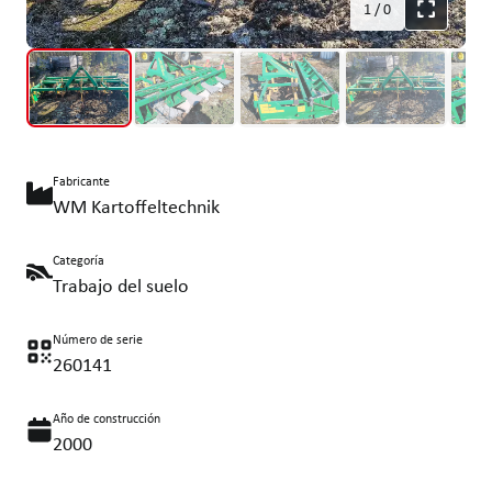
1
/
0
Fabricante
WM Kartoffeltechnik
Categoría
Trabajo del suelo
Número de serie
260141
Año de construcción
2000