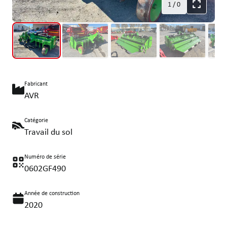
1
/
0
Fabricant
AVR
Catégorie
Travail du sol
Numéro de série
0602GF490
Année de construction
2020