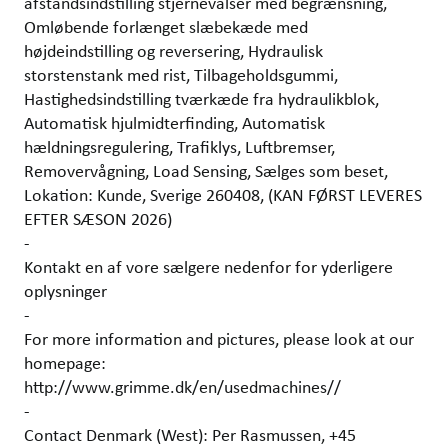
afstandsindstilling stjernevalser med begrænsning,
Omløbende forlænget slæbekæde med
højdeindstilling og reversering, Hydraulisk
storstenstank med rist, Tilbageholdsgummi,
Hastighedsindstilling tværkæde fra hydraulikblok,
Automatisk hjulmidterfinding, Automatisk
hældningsregulering, Trafiklys, Luftbremser,
Removervågning, Load Sensing, Sælges som beset,
Lokation: Kunde, Sverige 260408, (KAN FØRST LEVERES
EFTER SÆSON 2026)
-
Kontakt en af vore sælgere nedenfor for yderligere
oplysninger
-
For more information and pictures, please look at our
homepage:
http://www.grimme.dk/en/usedmachines//
-
Contact Denmark (West): Per Rasmussen, +45