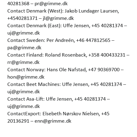
40281368 – pr@grimme.dk
Contact Denmark (West): Jakob Lundager Laursen,
+4540281371 – jl@grimme.dk
Contact Denmark (East): Uffe Jensen, +45 40281374 –
uj@grimme.dk
Contact Sweden: Per Andreén, +46 447812565 –
pa@grimme.dk
Contact Finland: Roland Rosenback, +358 400433231 –
rr@grimme.dk
Contact Norway: Hans Ole Nafstad, +47 90369700 –
hon@grimme.dk
Contact Beet Machines: Uffe Jensen, +45 40281374 –
uj@grimme.dk
Contact Asa-Lift: Uffe Jensen, +45 40281374 –
uj@grimme.dk
ContactExport: Elsebeth Nørskov Nielsen, +45
20136291 – enn@grimme.dk