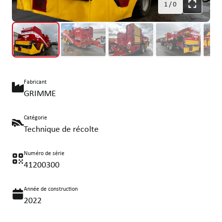
1
/
0
Fabricant
GRIMME
Catégorie
Technique de récolte
Numéro de série
41200300
Année de construction
2022