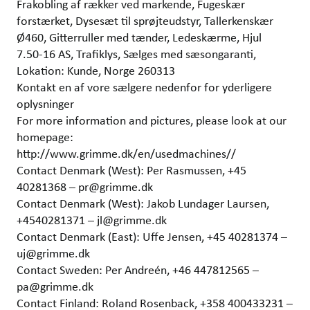
Frakobling af rækker ved markende, Fugeskær
forstærket, Dysesæt til sprøjteudstyr, Tallerkenskær
Ø460, Gitterruller med tænder, Ledeskærme, Hjul
7.50-16 AS, Trafiklys, Sælges med sæsongaranti,
Lokation: Kunde, Norge 260313
Kontakt en af vore sælgere nedenfor for yderligere
oplysninger
For more information and pictures, please look at our
homepage:
http://www.grimme.dk/en/usedmachines//
Contact Denmark (West): Per Rasmussen, +45
40281368 – pr@grimme.dk
Contact Denmark (West): Jakob Lundager Laursen,
+4540281371 – jl@grimme.dk
Contact Denmark (East): Uffe Jensen, +45 40281374 –
uj@grimme.dk
Contact Sweden: Per Andreén, +46 447812565 –
pa@grimme.dk
Contact Finland: Roland Rosenback, +358 400433231 –