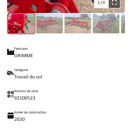
1
/
0
Fabricant
GRIMME
Catégorie
Travail du sol
Numéro de série
92100523
Année de construction
2020