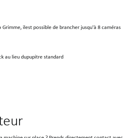
 Grimme, ilest possible de brancher jusqu'à 8 caméras
k au lieu dupupitre standard
uteur
la machine sur place ? Prends directement contact avec