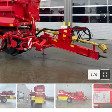
1
/
0