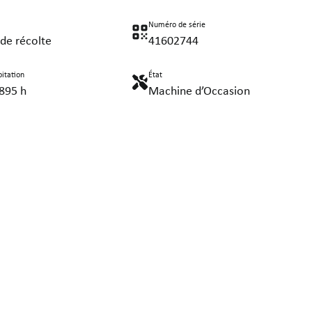
Numéro de série
de récolte
41602744
itation
État
 895 h
Machine d’Occasion