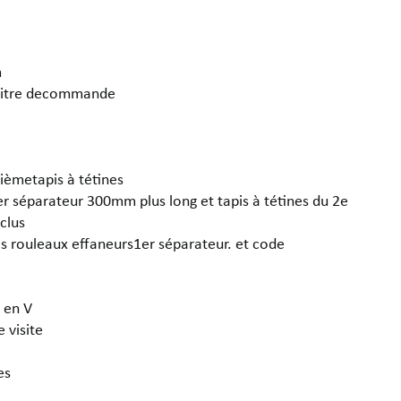
m
pupitre decommande
2ièmetapis à tétines
r séparateur 300mm plus long et tapis à tétines du 2e
clus
es rouleaux effaneurs1er séparateur. et code
 en V
 visite
ées