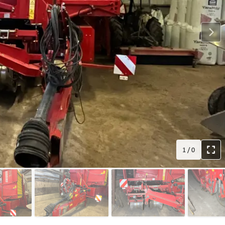
1
/
0