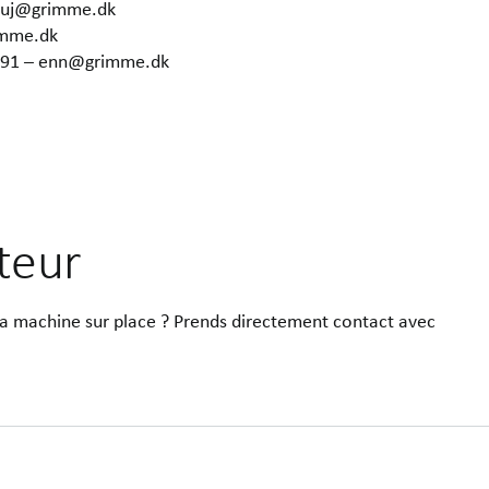
– uj@grimme.dk
imme.dk
6291 – enn@grimme.dk
uteur
la machine sur place ? Prends directement contact avec