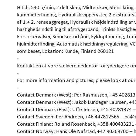
Hitch, 540 o/min, 2 delt skær, Midterskær, Stensikring,
kammidterfinding, Hydraulisk vipperyster, 2 ekstra af
af 1.+ 2. renseaggregat, Hydraulisk højdeindstilling af 
hastighedsindstilling til afstrygerbånd, Trinløs hastighe
Forsortervalser, Smudsreturbånd, Fyldoptimering, Traf
hjulmidterfinding, Automatisk hældningsregulering, VC
som beset, Lokation: Kunde, Finland 260121
-
Kontakt en af vore sælgere nedenfor for yderligere op
-
For more information and pictures, please look at 
-
Contact Denmark (West): Per Rasmussen, +45 40281
Contact Denmark (West): Jakob Lundager Laursen, +
Contact Denmark (East): Uffe Jensen, +45 40281374 
Contact Sweden: Per Andreén, +46 447812565 – pa@
Contact Finland: Roland Rosenback, +358 400433231
Contact Norway: Hans Ole Nafstad, +47 90369700 –