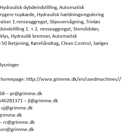
 Hydraulisk dybdeindstilling, Automatisk
strygere topkæde, Hydraulisk hældningsregulering
valser 1.renseaggregat, Slipovervågning, Trinløs
dsindstilling 1. + 2. renseaggregat, Stenslidsker,
iklys, Hydraulik bremser, Automatisk
-50 Betjening, Kørehåndtag, Clean Control, Sælges
lysninger
our homepage: http://www.grimme.dk/en/usedmachines//
368 – pr@grimme.dk
4540281371 – jl@grimme.dk
– uj@grimme.dk
grimme.dk
 – rr@grimme.dk
 hon@grimme.dk