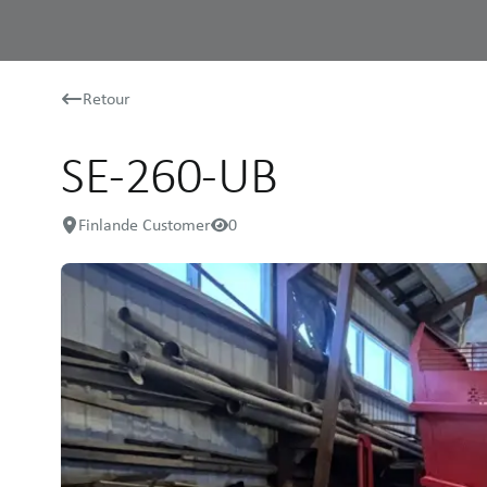
Retour
SE-260-UB
Finlande Customer
0