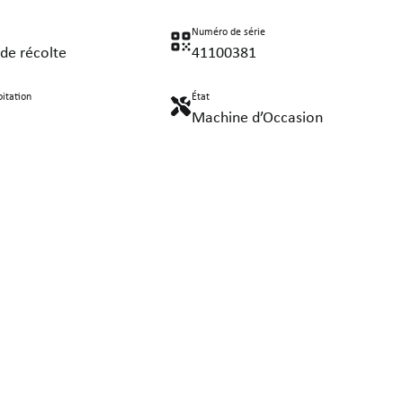
Numéro de série
de récolte
41100381
itation
État
Machine d’Occasion