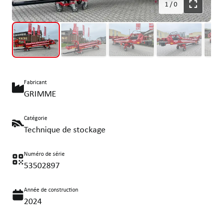
1
/
0
Fabricant
GRIMME
Catégorie
Technique de stockage
Numéro de série
53502897
Année de construction
2024