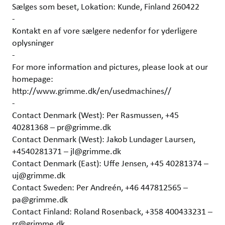
Sælges som beset, Lokation: Kunde, Finland 260422
-
Kontakt en af vore sælgere nedenfor for yderligere
oplysninger
-
For more information and pictures, please look at our
homepage:
http://www.grimme.dk/en/usedmachines//
-
Contact Denmark (West): Per Rasmussen, +45
40281368 – pr@grimme.dk
Contact Denmark (West): Jakob Lundager Laursen,
+4540281371 – jl@grimme.dk
Contact Denmark (East): Uffe Jensen, +45 40281374 –
uj@grimme.dk
Contact Sweden: Per Andreén, +46 447812565 –
pa@grimme.dk
Contact Finland: Roland Rosenback, +358 400433231 –
rr@grimme.dk