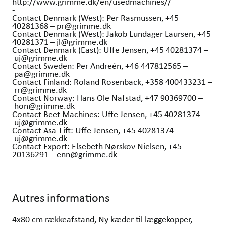
http://www.grimme.dk/en/usedmachines//
-
Contact Denmark (West): Per Rasmussen, +45
40281368 – pr@grimme.dk
Contact Denmark (West): Jakob Lundager Laursen, +45
40281371 – jl@grimme.dk
Contact Denmark (East): Uffe Jensen, +45 40281374 –
uj@grimme.dk
Contact Sweden: Per Andreén, +46 447812565 –
pa@grimme.dk
Contact Finland: Roland Rosenback, +358 400433231 –
rr@grimme.dk
Contact Norway: Hans Ole Nafstad, +47 90369700 –
hon@grimme.dk
Contact Beet Machines: Uffe Jensen, +45 40281374 –
uj@grimme.dk
Contact Asa-Lift: Uffe Jensen, +45 40281374 –
uj@grimme.dk
Contact Export: Elsebeth Nørskov Nielsen, +45
20136291 – enn@grimme.dk
Autres informations
4x80 cm rækkeafstand, Ny kæder til læggekopper,