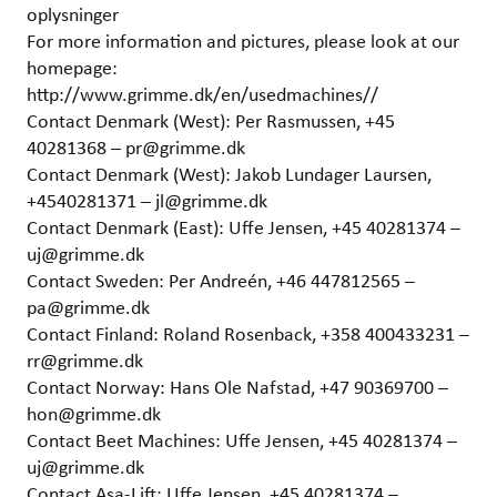
oplysninger
For more information and pictures, please look at our
homepage:
http://www.grimme.dk/en/usedmachines//
Contact Denmark (West): Per Rasmussen, +45
40281368 – pr@grimme.dk
Contact Denmark (West): Jakob Lundager Laursen,
+4540281371 – jl@grimme.dk
Contact Denmark (East): Uffe Jensen, +45 40281374 –
uj@grimme.dk
Contact Sweden: Per Andreén, +46 447812565 –
pa@grimme.dk
Contact Finland: Roland Rosenback, +358 400433231 –
rr@grimme.dk
Contact Norway: Hans Ole Nafstad, +47 90369700 –
hon@grimme.dk
Contact Beet Machines: Uffe Jensen, +45 40281374 –
uj@grimme.dk
Contact Asa-Lift: Uffe Jensen, +45 40281374 –