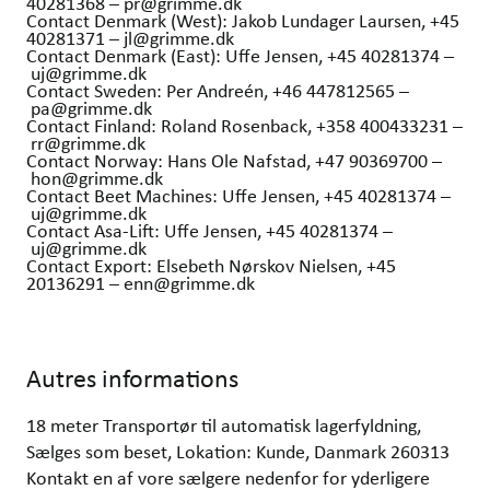
40281368 – pr@grimme.dk
Contact Denmark (West): Jakob Lundager Laursen, +45
40281371 – jl@grimme.dk
Contact Denmark (East): Uffe Jensen, +45 40281374 –
uj@grimme.dk
Contact Sweden: Per Andreén, +46 447812565 –
pa@grimme.dk
Contact Finland: Roland Rosenback, +358 400433231 –
rr@grimme.dk
Contact Norway: Hans Ole Nafstad, +47 90369700 –
hon@grimme.dk
Contact Beet Machines: Uffe Jensen, +45 40281374 –
uj@grimme.dk
Contact Asa-Lift: Uffe Jensen, +45 40281374 –
uj@grimme.dk
Contact Export: Elsebeth Nørskov Nielsen, +45
20136291 – enn@grimme.dk
Autres informations
18 meter Transportør til automatisk lagerfyldning,
Sælges som beset, Lokation: Kunde, Danmark 260313
Kontakt en af vore sælgere nedenfor for yderligere