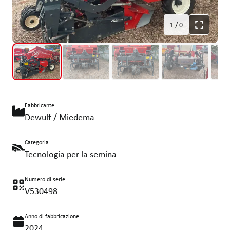
1
/
0
Fabbricante
Dewulf / Miedema
Categoria
Tecnologia per la semina
Numero di serie
V530498
Anno di fabbricazione
2024