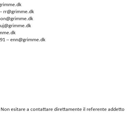
grimme.dk
 – rr@grimme.dk
 hon@grimme.dk
– uj@grimme.dk
imme.dk
6291 – enn@grimme.dk
Non esitare a contattare direttamente il referente addetto