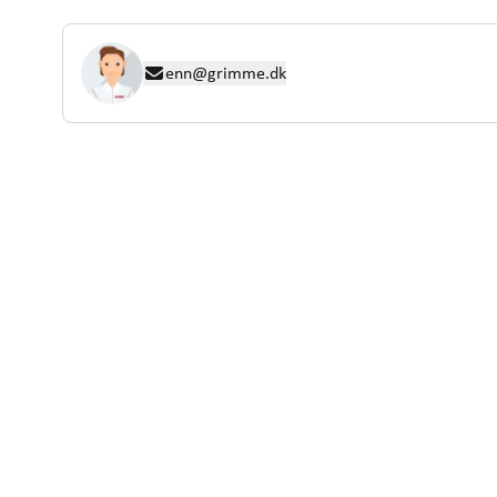
enn@grimme.dk