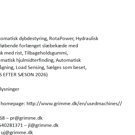
utomatisk dybdestyring, RotaPower, Hydraulisk
 Omløbende forlænget slæbekæde med
ank med rist, Tilbageholdsgummi,
omatisk hjulmidterfinding, Automatisk
ågning, Load Sensing, Sælges som beset,
ES EFTER SÆSON 2026)
lysninger
our homepage: http://www.grimme.dk/en/usedmachines//
368 – pr@grimme.dk
4540281371 – jl@grimme.dk
– uj@grimme.dk