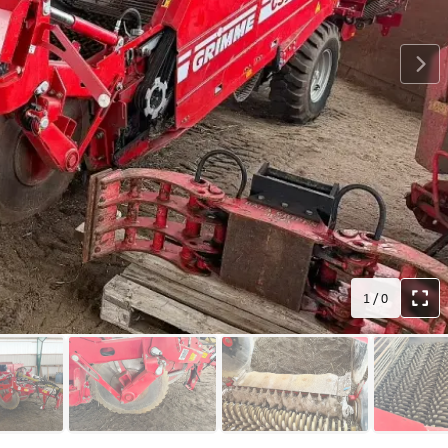
1
/
0