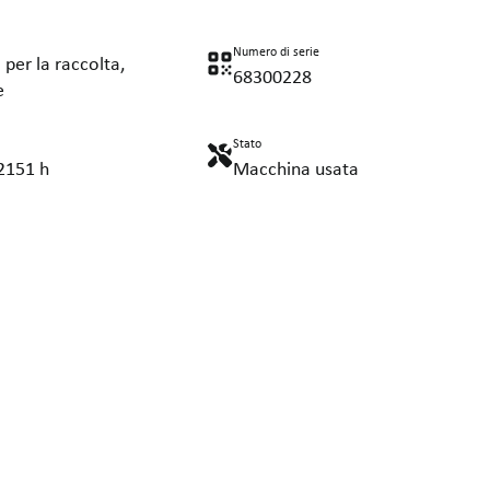
Numero di serie
 per la raccolta,
68300228
e
Stato
2151 h
Macchina usata