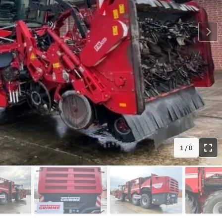
1
/
0