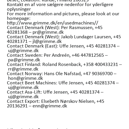
Kontakt en af vore sælgere nedenfor for yderligere
oplysninger
For more information and pictures, please look at our
homepage:
http://www.grimme.dk/en/usedmachines//
Contact Denmark (West): Per Rasmussen, +45
40281368 – pr@grimme.dk
Contact Denmark (West): Jakob Lundager Laursen, +45
40281371 – jl@grimme.dk
Contact Denmark (East): Uffe Jensen, +45 40281374 –
uj@grimme.dk
Contact Sweden: Per Andreén, +46 447812565 –
pa@grimme.dk
Contact Finland: Roland Rosenback, +358 400433231 –
rr@grimme.dk
Contact Norway: Hans Ole Nafstad, +47 90369700 –
hon@grimme.dk
Contact Beet Machines: Uffe Jensen, +45 40281374 –
uj@grimme.dk
Contact Asa-Lift: Uffe Jensen, +45 40281374 –
uj@grimme.dk
Contact Export: Elsebeth Nørskov Nielsen, +45
20136291 – enn@grimme.dk