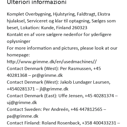
Ulteriori informazioni
Komplet Overbygning, Hjulstyring, Faldtragt, Ekstra
hjulaksel, Serviceret og klar til optagning, Sælges som
beset, Lokation: Kunde, Finland 260323
Kontakt en af vore sælgere nedenfor for yderligere
oplysninger
For more information and pictures, please look at our
homepage:
http://www.grimme.dk/en/usedmachines//
Contact Denmark (West): Per Rasmussen, +45
40281368 – pr@grimme.dk
Contact Denmark (West): Jakob Lundager Laursen,
+4540281371 – jl@grimme.dk
Contact Denmark (East): Uffe Jensen, +45 40281374 –
uj@grimme.dk
Contact Sweden: Per Andreén, +46 447812565 –
pa@grimme.dk
Contact Finland: Roland Rosenback, +358 400433231 –