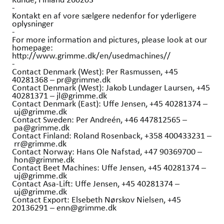
-
Kontakt en af vore sælgere nedenfor for yderligere
oplysninger
-
For more information and pictures, please look at our
homepage:
http://www.grimme.dk/en/usedmachines//
-
Contact Denmark (West): Per Rasmussen, +45
40281368 – pr@grimme.dk
Contact Denmark (West): Jakob Lundager Laursen, +45
40281371 – jl@grimme.dk
Contact Denmark (East): Uffe Jensen, +45 40281374 –
uj@grimme.dk
Contact Sweden: Per Andreén, +46 447812565 –
pa@grimme.dk
Contact Finland: Roland Rosenback, +358 400433231 –
rr@grimme.dk
Contact Norway: Hans Ole Nafstad, +47 90369700 –
hon@grimme.dk
Contact Beet Machines: Uffe Jensen, +45 40281374 –
uj@grimme.dk
Contact Asa-Lift: Uffe Jensen, +45 40281374 –
uj@grimme.dk
Contact Export: Elsebeth Nørskov Nielsen, +45
20136291 – enn@grimme.dk