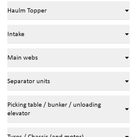
Haulm Topper
Intake
Main webs
Separator units
Picking table / bunker / unloading
elevator
Tyres / Chassis (and motor)