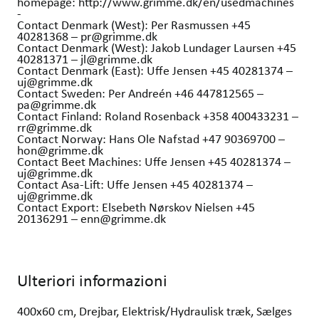
homepage: http://www.grimme.dk/en/usedmachines
-
Contact Denmark (West): Per Rasmussen +45
40281368 – pr@grimme.dk
Contact Denmark (West): Jakob Lundager Laursen +45
40281371 – jl@grimme.dk
Contact Denmark (East): Uffe Jensen +45 40281374 –
uj@grimme.dk
Contact Sweden: Per Andreén +46 447812565 –
pa@grimme.dk
Contact Finland: Roland Rosenback +358 400433231 –
rr@grimme.dk
Contact Norway: Hans Ole Nafstad +47 90369700 –
hon@grimme.dk
Contact Beet Machines: Uffe Jensen +45 40281374 –
uj@grimme.dk
Contact Asa-Lift: Uffe Jensen +45 40281374 –
uj@grimme.dk
Contact Export: Elsebeth Nørskov Nielsen +45
20136291 – enn@grimme.dk
Ulteriori informazioni
400x60 cm, Drejbar, Elektrisk/Hydraulisk træk, Sælges