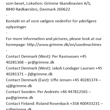
som beset, Lokation: Grimme Skandinavien A/S,
8840 Rødkærsbro, Danmark 260622
-
Kontakt en af vore sælgere nedenfor for yderligere
oplysninger
-
For more information and pictures, please look at our
homepage: http://www.grimme.dk/en/usedmachines
-
Contact Denmark (West): Per Rasmussen +45
40281368 – pr@grimme.dk
Contact Denmark (West): Jakob Lundager Laursen +45
40281371 – jl@grimme.dk
Contact Denmark (East): Uffe Jensen +45 40281374 –
uj@grimme.dk
Contact Sweden: Per Andreén +46 447812565 –
pa@grimme.dk
Contact Finland: Roland Rosenback +358 400433231 –
rr@grimme.dk