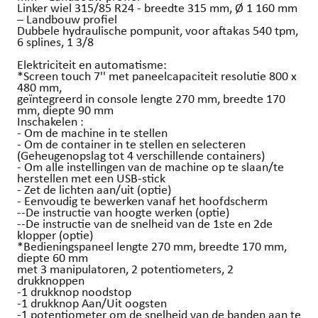
Linker wiel 315/85 R24 - breedte 315 mm, Ø 1 160 mm
– Landbouw profiel
Dubbele hydraulische pompunit, voor aftakas 540 tpm,
6 splines, 1 3/8
Elektriciteit en automatisme:
*Screen touch 7'' met paneelcapaciteit resolutie 800 x
480 mm,
geïntegreerd in console lengte 270 mm, breedte 170
mm, diepte 90 mm
Inschakelen :
- Om de machine in te stellen
- Om de container in te stellen en selecteren
(Geheugenopslag tot 4 verschillende containers)
- Om alle instellingen van de machine op te slaan/te
herstellen met een USB-stick
- Zet de lichten aan/uit (optie)
- Eenvoudig te bewerken vanaf het hoofdscherm
--De instructie van hoogte werken (optie)
--De instructie van de snelheid van de 1ste en 2de
klopper (optie)
*Bedieningspaneel lengte 270 mm, breedte 170 mm,
diepte 60 mm
met 3 manipulatoren, 2 potentiometers, 2
drukknoppen
-1 drukknop noodstop
-1 drukknop Aan/Uit oogsten
-1 potentiometer om de snelheid van de banden aan te