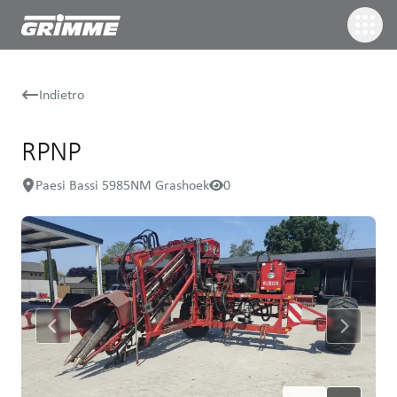
Indietro
RPNP
Paesi Bassi 5985NM Grashoek
0