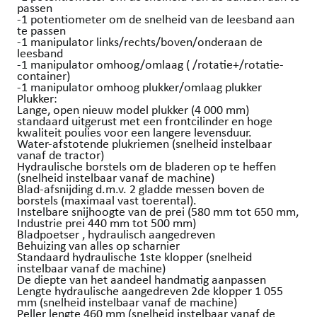
passen
-1 potentiometer om de snelheid van de leesband aan
te passen
-1 manipulator links/rechts/boven/onderaan de
leesband
-1 manipulator omhoog/omlaag ( /rotatie+/rotatie-
container)
-1 manipulator omhoog plukker/omlaag plukker
Plukker:
Lange, open nieuw model plukker (4 000 mm)
standaard uitgerust met een frontcilinder en hoge
kwaliteit poulies voor een langere levensduur.
Water-afstotende plukriemen (snelheid instelbaar
vanaf de tractor)
Hydraulische borstels om de bladeren op te heffen
(snelheid instelbaar vanaf de machine)
Blad-afsnijding d.m.v. 2 gladde messen boven de
borstels (maximaal vast toerental).
Instelbare snijhoogte van de prei (580 mm tot 650 mm,
Industrie prei 440 mm tot 500 mm)
Bladpoetser , hydraulisch aangedreven
Behuizing van alles op scharnier
Standaard hydraulische 1ste klopper (snelheid
instelbaar vanaf de machine)
De diepte van het aandeel handmatig aanpassen
Lengte hydraulische aangedreven 2de klopper 1 055
mm (snelheid instelbaar vanaf de machine)
Peller lengte 460 mm (snelheid instelbaar vanaf de