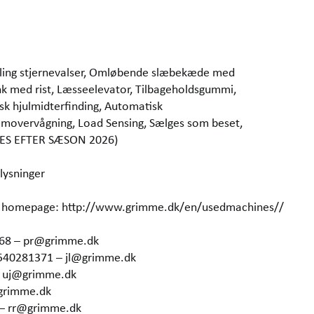
illing stjernevalser, Omløbende slæbekæde med
ank med rist, Læsseelevator, Tilbageholdsgummi,
sk hjulmidterfinding, Automatisk
Removervågning, Load Sensing, Sælges som beset,
RES EFTER SÆSON 2026)
lysninger
our homepage: http://www.grimme.dk/en/usedmachines//
368 – pr@grimme.dk
4540281371 – jl@grimme.dk
– uj@grimme.dk
grimme.dk
 – rr@grimme.dk