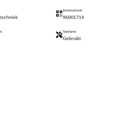
Serienummer
techniek
96001714
ns
Toestand
Gebruikt