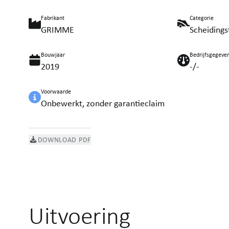
Fabrikant
Categorie
GRIMME
Scheidings
Bouwjaar
Bedrijfsgegeve
2019
-/-
Voorwaarde
Onbewerkt, zonder garantieclaim
DOWNLOAD PDF
Uitvoering