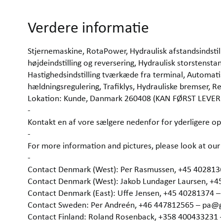
Verdere informatie
Stjernemaskine, RotaPower, Hydraulisk afstandsindst
højdeindstilling og reversering, Hydraulisk storstenst
Hastighedsindstilling tværkæde fra terminal, Automati
hældningsregulering, Trafiklys, Hydrauliske bremser, 
Lokation: Kunde, Danmark 260408 (KAN FØRST LEVE
-
Kontakt en af vore sælgere nedenfor for yderligere op
-
For more information and pictures, please look at 
-
Contact Denmark (West): Per Rasmussen, +45 40281
Contact Denmark (West): Jakob Lundager Laursen, +
Contact Denmark (East): Uffe Jensen, +45 40281374 
Contact Sweden: Per Andreén, +46 447812565 – pa@
Contact Finland: Roland Rosenback, +358 400433231