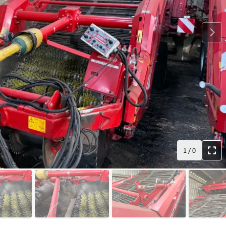
1
/
0