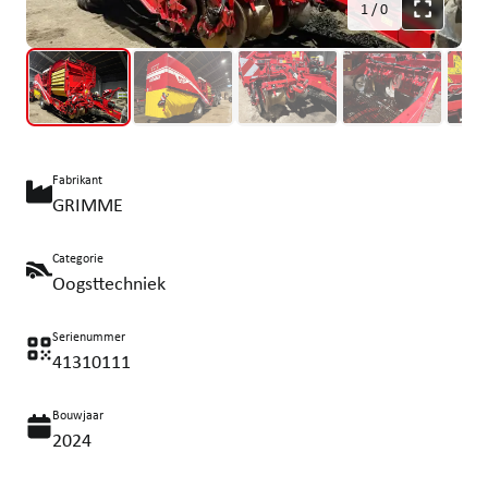
1
/
0
Fabrikant
GRIMME
Categorie
Oogsttechniek
Serienummer
41310111
Bouwjaar
2024