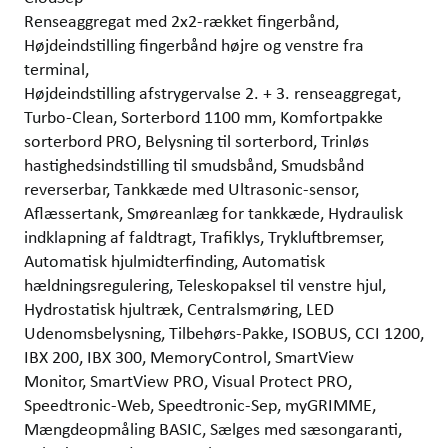
Renseaggregat med 2x2-rækket fingerbånd,
Højdeindstilling fingerbånd højre og venstre fra
terminal,
Højdeindstilling afstrygervalse 2. + 3. renseaggregat,
Turbo-Clean, Sorterbord 1100 mm, Komfortpakke
sorterbord PRO, Belysning til sorterbord, Trinløs
hastighedsindstilling til smudsbånd, Smudsbånd
reverserbar, Tankkæde med Ultrasonic-sensor,
Aflæssertank, Smøreanlæg for tankkæde, Hydraulisk
indklapning af faldtragt, Trafiklys, Trykluftbremser,
Automatisk hjulmidterfinding, Automatisk
hældningsregulering, Teleskopaksel til venstre hjul,
Hydrostatisk hjultræk, Centralsmøring, LED
Udenomsbelysning, Tilbehørs-Pakke, ISOBUS, CCI 1200,
IBX 200, IBX 300, MemoryControl, SmartView
Monitor, SmartView PRO, Visual Protect PRO,
Speedtronic-Web, Speedtronic-Sep, myGRIMME,
Mængdeopmåling BASIC, Sælges med sæsongaranti,