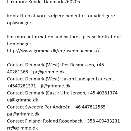
Lokation: Kunde, Danmark 260205
-
Kontakt en af vore sælgere nedenfor for yderligere
oplysninger
-
For more information and pictures, please look at our
homepage:
http://www.grimme.dk/en/usedmachines//
-
Contact Denmark (West): Per Rasmussen, +45
40281368 – pr@grimme.dk
Contact Denmark (West): Jakob Lundager Laursen,
+4540281371 – jl@grimme.dk
Contact Denmark (East): Uffe Jensen, +45 40281374 –
uj@grimme.dk
Contact Sweden: Per Andreén, +46 447812565 –
pa@grimme.dk
Contact Finland: Roland Rosenback, +358 400433231 –
rr@grimme.dk