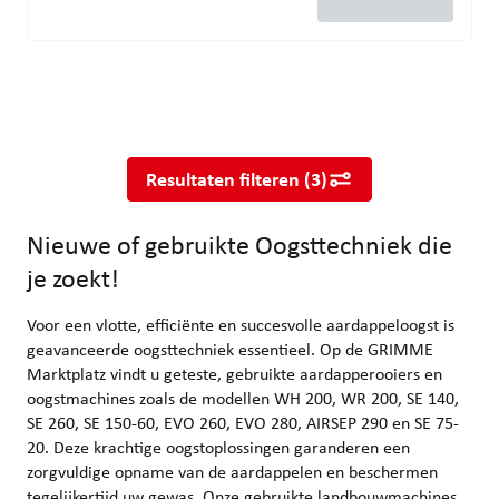
Nieuwe of gebruikte Oogsttechniek die je zoekt!
Voor een vlotte, efficiënte en succesvolle aardappeloogst is g
Resultaten filteren
(
3
)
Nieuwe of gebruikte Oogsttechniek die
je zoekt!
Voor een vlotte, efficiënte en succesvolle aardappeloogst is
geavanceerde oogsttechniek essentieel. Op de GRIMME
Marktplatz vindt u geteste, gebruikte aardapperooiers en
oogstmachines zoals de modellen WH 200, WR 200, SE 140,
SE 260, SE 150-60, EVO 260, EVO 280, AIRSEP 290 en SE 75-
20. Deze krachtige oogstoplossingen garanderen een
zorgvuldige opname van de aardappelen en beschermen
tegelijkertijd uw gewas. Onze gebruikte landbouwmachines