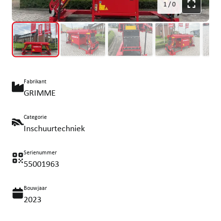
1
/
0
Fabrikant
GRIMME
Categorie
Inschuurtechniek
Serienummer
55001963
Bouwjaar
2023