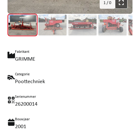
1
/
0
Fabrikant
GRIMME
Categorie
Poottechniek
Serienummer
26200014
Bouwjaar
2001