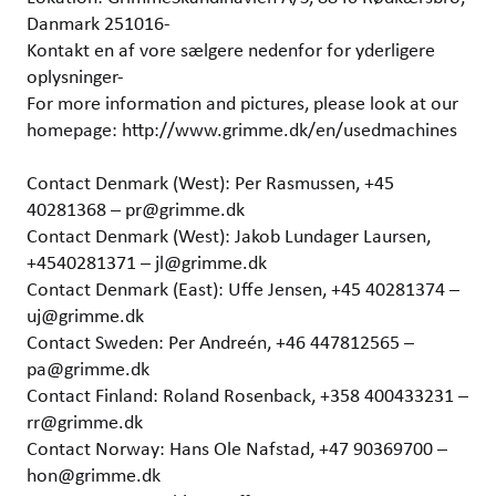
Danmark 251016-
Kontakt en af vore sælgere nedenfor for yderligere
oplysninger-
For more information and pictures, please look at our
homepage: http://www.grimme.dk/en/usedmachines
Contact Denmark (West): Per Rasmussen, +45
40281368 – pr@grimme.dk
Contact Denmark (West): Jakob Lundager Laursen,
+4540281371 – jl@grimme.dk
Contact Denmark (East): Uffe Jensen, +45 40281374 –
uj@grimme.dk
Contact Sweden: Per Andreén, +46 447812565 –
pa@grimme.dk
Contact Finland: Roland Rosenback, +358 400433231 –
rr@grimme.dk
Contact Norway: Hans Ole Nafstad, +47 90369700 –
hon@grimme.dk