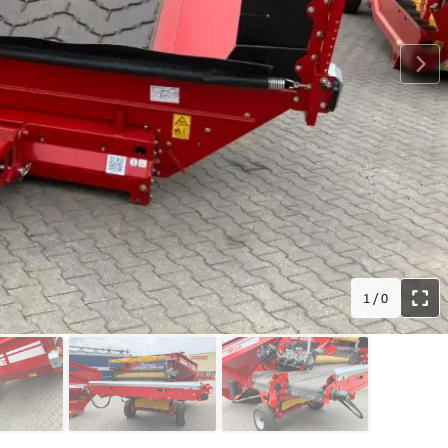
1
/
0