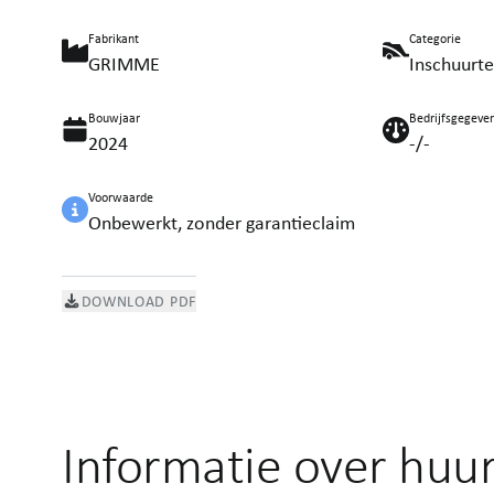
Fabrikant
Categorie
GRIMME
Inschuurt
Bouwjaar
Bedrijfsgegeve
2024
-/-
Voorwaarde
Onbewerkt, zonder garantieclaim
DOWNLOAD PDF
Informatie over huu