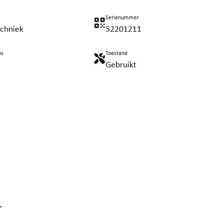
Serienummer
echniek
52201211
ns
Toestand
Gebruikt
r