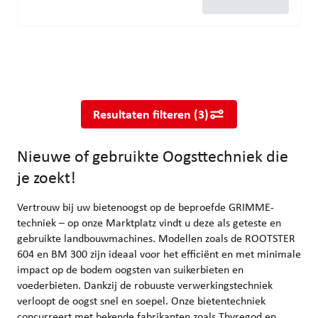
Nieuwe of gebruikte Oogsttechniek die je zoekt!
Vertrouw bij uw bietenoogst op de beproefde GRIMME-techniek – 
Resultaten filteren
(
3
)
Nieuwe of gebruikte Oogsttechniek die
je zoekt!
Vertrouw bij uw bietenoogst op de beproefde GRIMME-
techniek – op onze Marktplatz vindt u deze als geteste en
gebruikte landbouwmachines. Modellen zoals de ROOTSTER
604 en BM 300 zijn ideaal voor het efficiënt en met minimale
impact op de bodem oogsten van suikerbieten en
voederbieten. Dankzij de robuuste verwerkingstechniek
verloopt de oogst snel en soepel. Onze bietentechniek
concurreert met bekende fabrikanten zoals Thyregod en