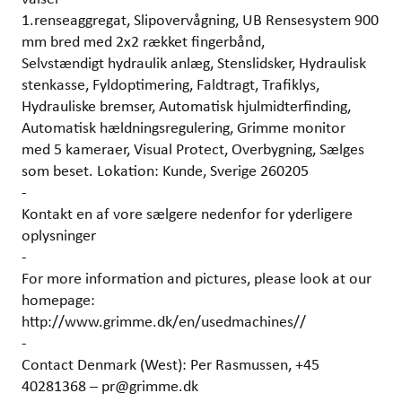
1.renseaggregat, Slipovervågning, UB Rensesystem 900
mm bred med 2x2 rækket fingerbånd,
Selvstændigt hydraulik anlæg, Stenslidsker, Hydraulisk
stenkasse, Fyldoptimering, Faldtragt, Trafiklys,
Hydrauliske bremser, Automatisk hjulmidterfinding,
Automatisk hældningsregulering, Grimme monitor
med 5 kameraer, Visual Protect, Overbygning, Sælges
som beset. Lokation: Kunde, Sverige 260205
-
Kontakt en af vore sælgere nedenfor for yderligere
oplysninger
-
For more information and pictures, please look at our
homepage:
http://www.grimme.dk/en/usedmachines//
-
Contact Denmark (West): Per Rasmussen, +45
40281368 – pr@grimme.dk