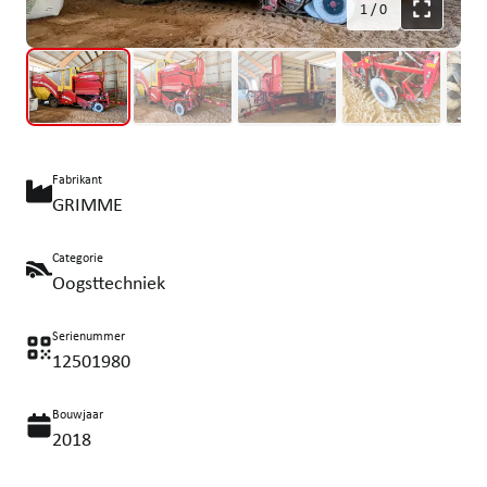
1
/
0
Fabrikant
GRIMME
Categorie
Oogsttechniek
Serienummer
12501980
Bouwjaar
2018