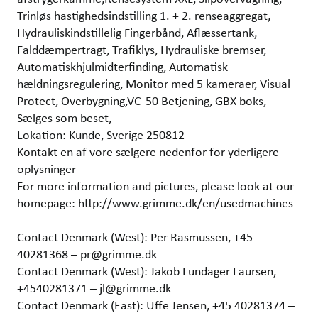
Trinløs hastighedsindstilling 1. + 2. renseaggregat,
Hydrauliskindstillelig Fingerbånd, Aflæssertank,
Falddæmpertragt, Trafiklys, Hydrauliske bremser,
Automatiskhjulmidterfinding, Automatisk
hældningsregulering, Monitor med 5 kameraer, Visual
Protect, Overbygning,VC-50 Betjening, GBX boks,
Sælges som beset,
Lokation: Kunde, Sverige 250812-
Kontakt en af vore sælgere nedenfor for yderligere
oplysninger-
For more information and pictures, please look at our
homepage: http://www.grimme.dk/en/usedmachines
Contact Denmark (West): Per Rasmussen, +45
40281368 – pr@grimme.dk
Contact Denmark (West): Jakob Lundager Laursen,
+4540281371 – jl@grimme.dk
Contact Denmark (East): Uffe Jensen, +45 40281374 –