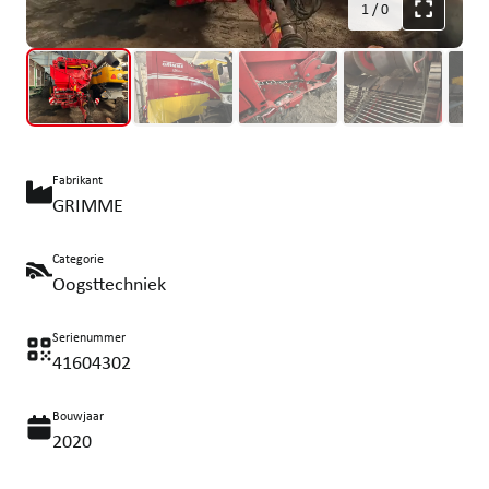
1
/
0
Fabrikant
GRIMME
Categorie
Oogsttechniek
Serienummer
41604302
Bouwjaar
2020