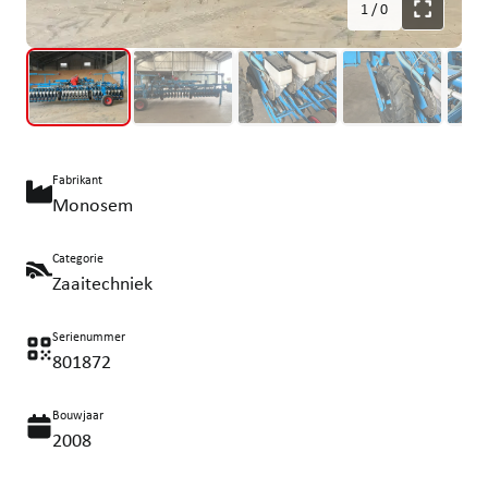
1
/
0
Fabrikant
Monosem
Categorie
Zaaitechniek
Serienummer
801872
Bouwjaar
2008