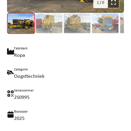
1
/
0
Fabrikant
Ropa
Categorie
Oogsttechniek
Serienummer
2S0995
Bouwjaar
2025