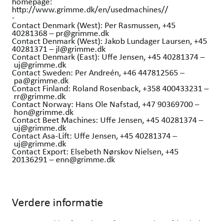
homepage:
http://www.grimme.dk/en/usedmachines//
-
Contact Denmark (West): Per Rasmussen, +45
40281368 – pr@grimme.dk
Contact Denmark (West): Jakob Lundager Laursen, +45
40281371 – jl@grimme.dk
Contact Denmark (East): Uffe Jensen, +45 40281374 –
uj@grimme.dk
Contact Sweden: Per Andreén, +46 447812565 –
pa@grimme.dk
Contact Finland: Roland Rosenback, +358 400433231 –
rr@grimme.dk
Contact Norway: Hans Ole Nafstad, +47 90369700 –
hon@grimme.dk
Contact Beet Machines: Uffe Jensen, +45 40281374 –
uj@grimme.dk
Contact Asa-Lift: Uffe Jensen, +45 40281374 –
uj@grimme.dk
Contact Export: Elsebeth Nørskov Nielsen, +45
20136291 – enn@grimme.dk
Verdere informatie