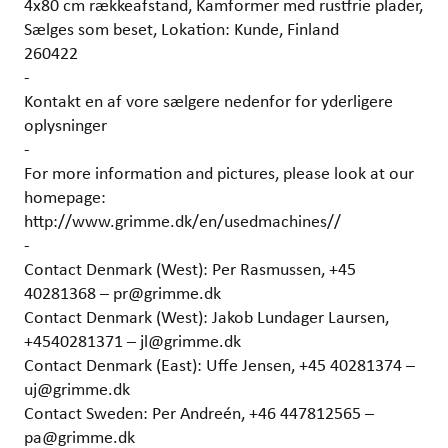
4x80 cm rækkeafstand, Kamformer med rustfrie plader,
Sælges som beset, Lokation: Kunde, Finland
260422
-
Kontakt en af vore sælgere nedenfor for yderligere
oplysninger
-
For more information and pictures, please look at our
homepage:
http://www.grimme.dk/en/usedmachines//
-
Contact Denmark (West): Per Rasmussen, +45
40281368 – pr@grimme.dk
Contact Denmark (West): Jakob Lundager Laursen,
+4540281371 – jl@grimme.dk
Contact Denmark (East): Uffe Jensen, +45 40281374 –
uj@grimme.dk
Contact Sweden: Per Andreén, +46 447812565 –
pa@grimme.dk