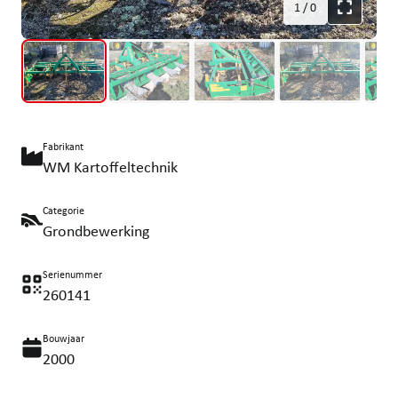
1
/
0
Fabrikant
WM Kartoffeltechnik
Categorie
Grondbewerking
Serienummer
260141
Bouwjaar
2000