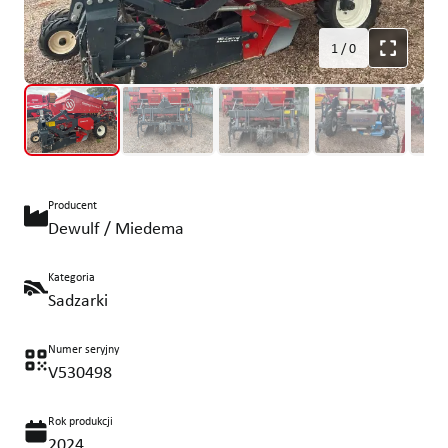
1
/
0
Producent
Dewulf / Miedema
Kategoria
Sadzarki
Numer seryjny
V530498
Rok produkcji
2024