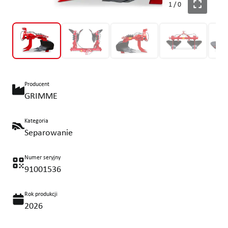
1
/
0
Producent
GRIMME
Kategoria
Separowanie
Numer seryjny
91001536
Rok produkcji
2026