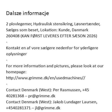
Dalsze informacje
2 plovlegemer, Hydraulisk stensikring, Løsnertænder,
Sælges som beset, Lokation: Kunde, Danmark
260408 (KAN FØRST LEVERES EFTER SÆSON 2026)
-
Kontakt en af vore sælgere nedenfor for yderligere
oplysninger
-
For more information and pictures, please look at our
homepage:
http://www.grimme.dk/en/usedmachines//
-
Contact Denmark (West): Per Rasmussen, +45
40281368 – pr@grimme.dk
Contact Denmark (West): Jakob Lundager Laursen,
+4540281371 – jl@grimme.dk