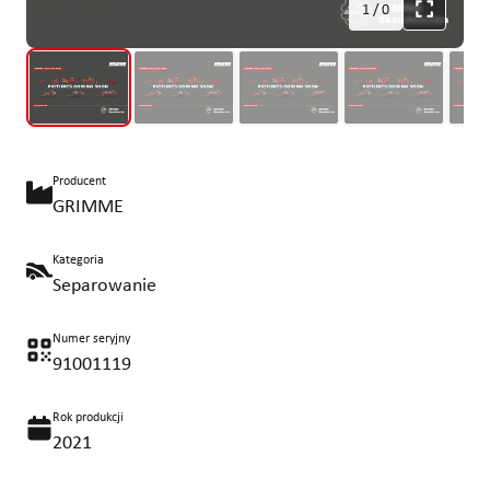
1
/
0
Producent
GRIMME
Kategoria
Separowanie
Numer seryjny
91001119
Rok produkcji
2021