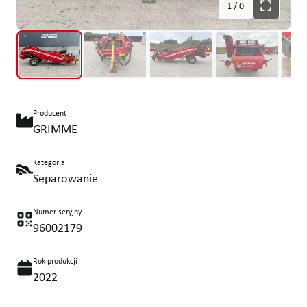
1
/
0
Producent
GRIMME
Kategoria
Separowanie
Numer seryjny
96002179
Rok produkcji
2022