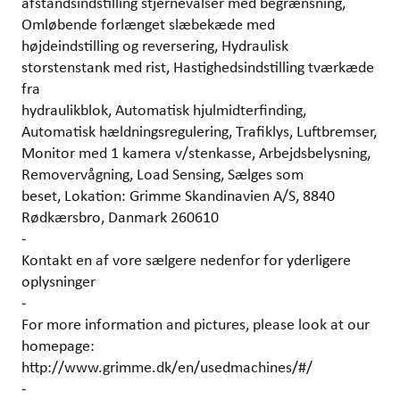
afstandsindstilling stjernevalser med begrænsning,
Omløbende forlænget slæbekæde med
højdeindstilling og reversering, Hydraulisk
storstenstank med rist, Hastighedsindstilling tværkæde
fra
hydraulikblok, Automatisk hjulmidterfinding,
Automatisk hældningsregulering, Trafiklys, Luftbremser,
Monitor med 1 kamera v/stenkasse, Arbejdsbelysning,
Removervågning, Load Sensing, Sælges som
beset, Lokation: Grimme Skandinavien A/S, 8840
Rødkærsbro, Danmark 260610
-
Kontakt en af vore sælgere nedenfor for yderligere
oplysninger
-
For more information and pictures, please look at our
homepage:
http://www.grimme.dk/en/usedmachines/#/
-