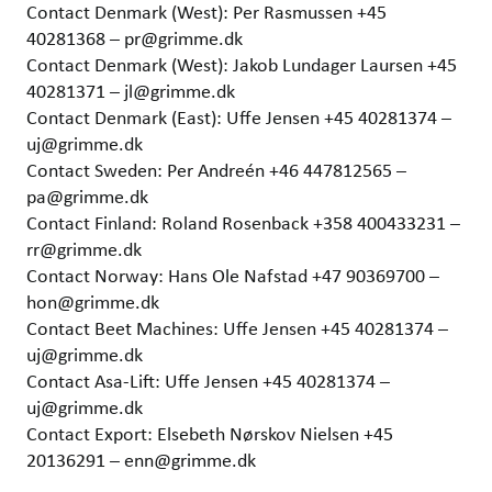
Contact Denmark (West): Per Rasmussen +45
40281368 – pr@grimme.dk
Contact Denmark (West): Jakob Lundager Laursen +45
40281371 – jl@grimme.dk
Contact Denmark (East): Uffe Jensen +45 40281374 –
uj@grimme.dk
Contact Sweden: Per Andreén +46 447812565 –
pa@grimme.dk
Contact Finland: Roland Rosenback +358 400433231 –
rr@grimme.dk
Contact Norway: Hans Ole Nafstad +47 90369700 –
hon@grimme.dk
Contact Beet Machines: Uffe Jensen +45 40281374 –
uj@grimme.dk
Contact Asa-Lift: Uffe Jensen +45 40281374 –
uj@grimme.dk
Contact Export: Elsebeth Nørskov Nielsen +45
20136291 – enn@grimme.dk