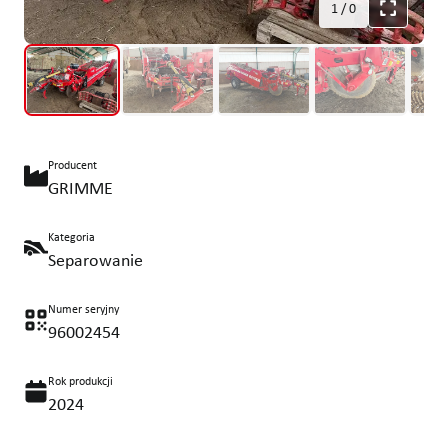
1
/
0
Producent
GRIMME
Kategoria
Separowanie
Numer seryjny
96002454
Rok produkcji
2024