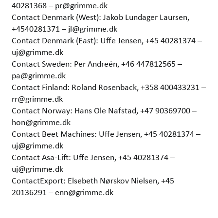
40281368 – pr@grimme.dk
Contact Denmark (West): Jakob Lundager Laursen,
+4540281371 – jl@grimme.dk
Contact Denmark (East): Uffe Jensen, +45 40281374 –
uj@grimme.dk
Contact Sweden: Per Andreén, +46 447812565 –
pa@grimme.dk
Contact Finland: Roland Rosenback, +358 400433231 –
rr@grimme.dk
Contact Norway: Hans Ole Nafstad, +47 90369700 –
hon@grimme.dk
Contact Beet Machines: Uffe Jensen, +45 40281374 –
uj@grimme.dk
Contact Asa-Lift: Uffe Jensen, +45 40281374 –
uj@grimme.dk
ContactExport: Elsebeth Nørskov Nielsen, +45
20136291 – enn@grimme.dk