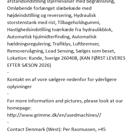
afstandsindstilling stjernevalser med begrænsning,
Omløbende forlænget slæbekæde med
højdeindstilling og reversering, Hydraulisk
storstenstank med rist, Tilbageholdsgummi,
Hastighedsindstilling tværkæde fra hydraulikblok,
Automatisk hjulmidterfinding, Automatisk
hældningsregulering, Trafiklys, Luftbremser,
Removervågning, Load Sensing, Sælges som beset,
Lokation: Kunde, Sverige 260408, (KAN FØRST LEVERES
EFTER SÆSON 2026)
-
Kontakt en af vore sælgere nedenfor for yderligere
oplysninger
-
For more information and pictures, please look at our
homepage:
http://www.grimme.dk/en/usedmachines//
-
Contact Denmark (West): Per Rasmussen, +45